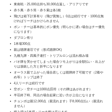
東南戦・25,000点持ち30,000点返し・アリアリです
赤５萬・赤５筒・赤５索は各1枚
飛びは箱下計算有り（飛び賞無し）0点は続行です・1000点無
ければリーチはかけられません
ポン・チーは基本的にポン優先（明らかに遅い場合はチー優先
になります）
ダブロン有り
1本場300点
親は聴牌連荘です（形式聴牌OK)
九種九牌・四風子連打・トリプルロンは流れ積み場
パオ牌を哭かせてしまった場合ツモ上がりは全額払い・出上が
りは放銃した方と折半になります
オーラス親で上がった場合若しくは聴牌終了可能です（2着や
め等）トップは終了
4人リーチは続行です
空ポン・空チーは1000点罰符（その牌はあがれます）
半荘終了時、同点の場合起家に近い方が上位になります
チョンボは親12,000点（親流れます）子8,000点払い（親流れ
ません）
積み場は1本場・リーチ棒は戻ります