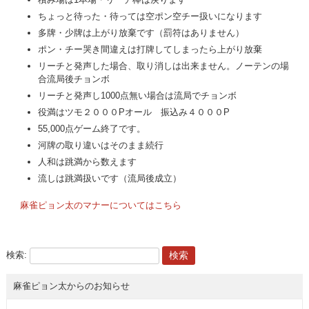
ちょっと待った・待っては空ポン空チー扱いになります
多牌・少牌は上がり放棄です（罰符はありません）
ポン・チー哭き間違えは打牌してしまったら上がり放棄
リーチと発声した場合、取り消しは出来ません。ノーテンの場
合流局後チョンボ
リーチと発声し1000点無い場合は流局でチョンボ
役満はツモ２０００Pオール 振込み４０００P
55,000点ゲーム終了です。
河牌の取り違いはそのまま続行
人和は跳満から数えます
流しは跳満扱いです（流局後成立）
麻雀ピョン太のマナーについてはこちら
検索:
麻雀ピョン太からのお知らせ