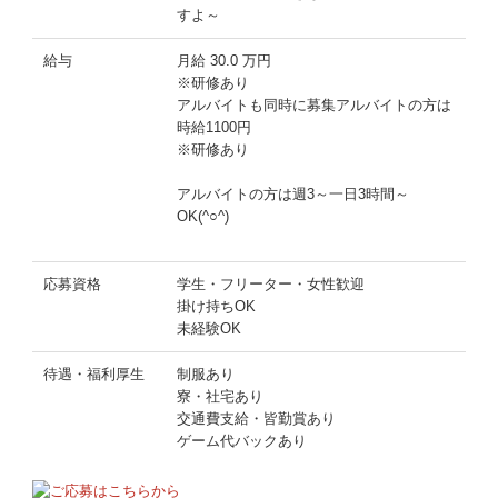
すよ～
給与
月給 30.0 万円
※研修あり
アルバイトも同時に募集アルバイトの方は
時給1100円
※研修あり
アルバイトの方は週3～一日3時間～
OK(^○^)
応募資格
学生・フリーター・女性歓迎
掛け持ちOK
未経験OK
待遇・福利厚生
制服あり
寮・社宅あり
交通費支給・皆勤賞あり
ゲーム代バックあり